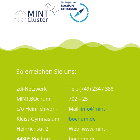
So erreichen Sie uns:
zdi-Netzwerk
Tel.: (+49) 234 / 388
MINT.BOchum
702 – 25
c/o Heinrich-von-
Mail:
info@mint-
Kleist-Gymnasium
bochum.de
Heinrichstr. 2
Web:
www.mint-
44805 Bochum
bochum.de