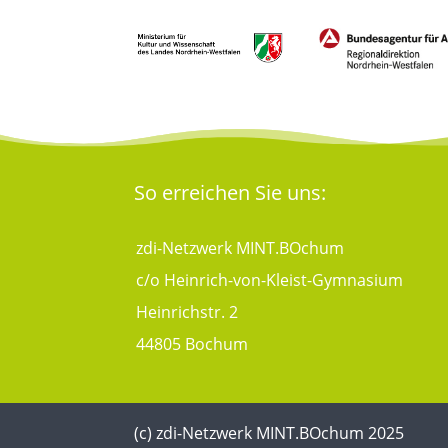
So erreichen Sie uns:
zdi-Netzwerk MINT.BOchum
c/o Heinrich-von-Kleist-Gymnasium
Heinrichstr. 2
44805 Bochum
(c) zdi-Netzwerk MINT.BOchum 2025