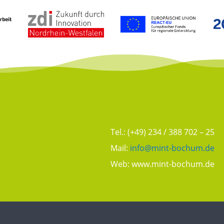
Tel.: (+49) 234 / 388 702 – 25
Mail:
info@mint-bochum.de
Web:
www.mint-bochum.de