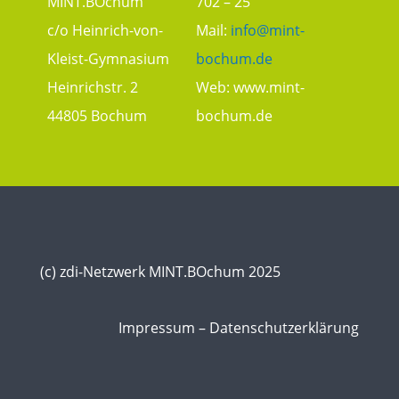
MINT.BOchum
702 – 25
c/o Heinrich-von-
Mail:
info@mint-
Kleist-Gymnasium
bochum.de
Heinrichstr. 2
Web:
www.mint-
44805 Bochum
bochum.de
(c) zdi-Netzwerk MINT.BOchum 2025
Impressum
–
Datenschutzerklärung