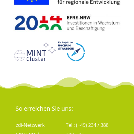
So erreichen Sie uns:
zdi-Netzwerk
Tel.: (+49) 234 / 388