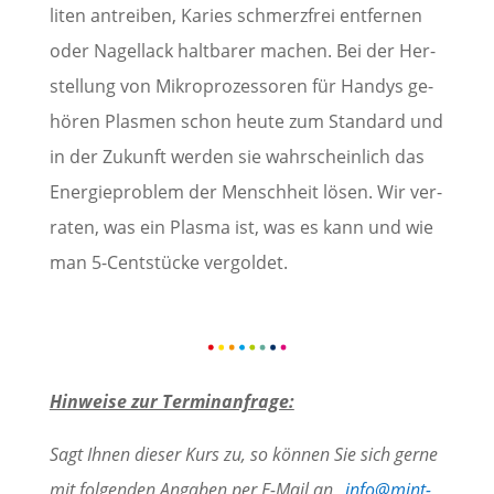
li­ten antreiben, Ka­ri­es schmerz­frei ent­fer­nen
oder Na­gel­lack halt­ba­rer ma­chen. Bei der Her­
stel­lung von Mi­kro­pro­zes­so­ren für Han­dys ge­
hö­ren Plas­men schon heute zum Stan­dard und
in der Zu­kunft wer­den sie wahr­schein­lich das
En­er­gie­pro­blem der Mensch­heit lösen. Wir ver­
ra­ten, was ein Plas­ma ist, was es kann und wie
man 5-Cent­stü­cke ver­gol­det.
Hinweise zur Terminanfrage:
Sagt Ihnen dieser Kurs zu, so können Sie sich gerne
mit folgenden Angaben per E-Mail an „
info@mint-