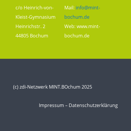
c/o Heinrich-von-
Mail:
info@mint-
Kleist-Gymnasium
bochum.de
Heinrichstr. 2
Web:
www.mint-
44805 Bochum
bochum.de
(c) zdi-Netzwerk MINT.BOchum 2025
Impressum
–
Datenschutzerklärung