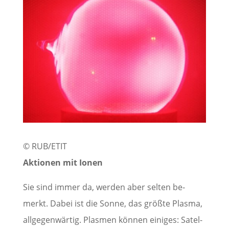
© RUB/ETIT
Aktionen mit Ionen
Sie sind immer da, wer­den aber sel­ten be­
merkt. Dabei ist die Sonne, das größ­te Plas­ma,
all­ge­gen­wär­tig. Plas­men kön­nen ei­ni­ges: Sa­tel­