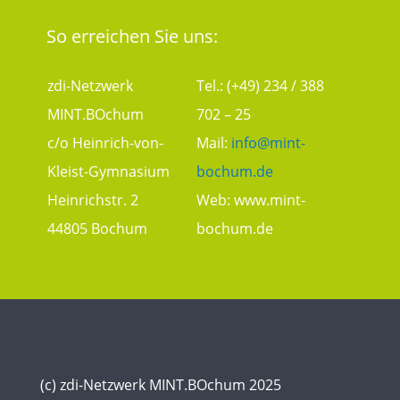
So erreichen Sie uns:
zdi-Netzwerk
Tel.: (+49) 234 / 388
MINT.BOchum
702 – 25
c/o Heinrich-von-
Mail:
info@mint-
Kleist-Gymnasium
bochum.de
Heinrichstr. 2
Web:
www.mint-
44805 Bochum
bochum.de
(c) zdi-Netzwerk MINT.BOchum 2025