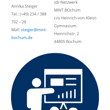
zdi-Netzwerk
Annika Steiger
MINT.BOchum
Tel.: (+49) 234 / 388
c/o Heinrich-von-Kleist-
702 – 28
Gymnasium
Mail:
steiger@mint-
Heinrichstr. 2
bochum.de
44805 Bochum