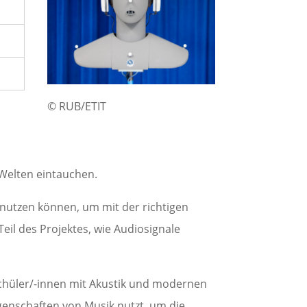
© RUB/ETIT
 Welten eintauchen.
 nutzen können, um mit der richtigen
eil des Projektes, wie Audiosignale
Schüler/-innen mit Akustik und modernen
genschaften von Musik nutzt, um die